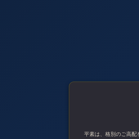
内
容
を
ス
キ
ッ
プ
平素は、格別のご高配