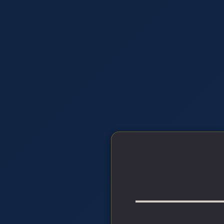
内
容
を
ス
キ
ッ
プ