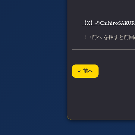
【X】@ChihiroSAKU
〈〈前へ を押すと前回
前へ